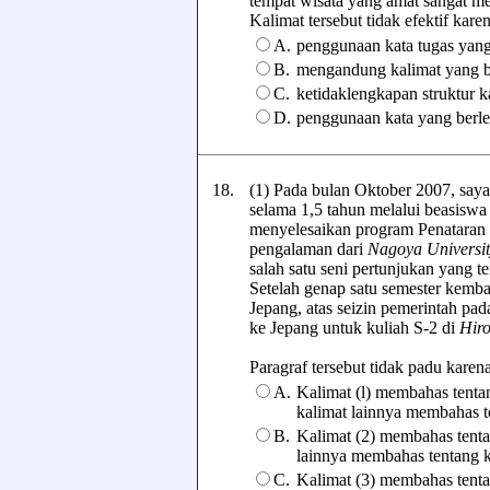
tempat wisata yang amat sangat me
Kalimat tersebut tidak efektif karena 
A.
penggunaan kata tugas yang 
B.
mengandung kalimat yang 
C.
ketidaklengkapan struktur k
D.
penggunaan kata yang berle
18.
(1) Pada bulan Oktober 2007, say
selama 1,5 tahun melalui beasiswa
menyelesaikan program Penataran
pengalaman dari
Nagoya Universit
salah satu seni pertunjukan yang t
Setelah genap satu semester kembal
Jepang, atas seizin pemerintah pa
ke Jepang untuk kuliah S-2 di
Hiro
Paragraf tersebut tidak padu karena .
A.
Kalimat (l) membahas tentan
kalimat lainnya membahas t
B.
Kalimat (2) membahas tenta
lainnya membahas tentang k
C.
Kalimat (3) membahas tenta