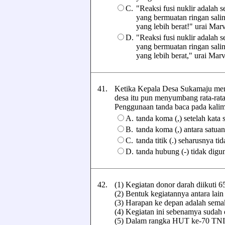
C.
"Reaksi fusi nuklir adalah s
yang bermuatan ringan sal
yang lebih berat!" urai Marv
D.
"Reaksi fusi nuklir adalah s
yang bermuatan ringan sal
yang lebih berat," urai Marv
41.
Ketika Kepala Desa Sukamaju me
desa itu pun menyumbang rata-rata
Penggunaan tanda baca pada kalimat 
A.
tanda koma (,) setelah kata 
B.
tanda koma (,) antara satuan
C.
tanda titik (.) seharusnya t
D.
tanda hubung (-) tidak dig
42.
(1) Kegiatan donor darah diikuti 6
(2) Bentuk kegiatannya antara lain
(3) Harapan ke depan adalah sema
(4) Kegiatan ini sebenamya sudah d
(5) Dalam rangka HUT ke-70 TNI 