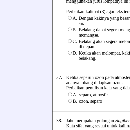
menggunakan jurus lompatnya ini 
Perbaikan kalimat (3) agar teks ters
A.
Dengan kakinya yang besar d
air.
B.
Belalang dapat segera men
memangsa.
C.
Belalang akan segera melomp
di depan.
D.
Ketika akan melompat, kaki
belakang.
37.
Ketika separuh ozon pada atmosfer
adanya lobang di lapisan ozon.
Perbaikan penulisan kata yang tidak 
A.
separo, atmosfir
B.
ozon, separo
38.
Jahe merupakan golongan
zingibe
Kata sifat yang sesuai untuk kalimat 