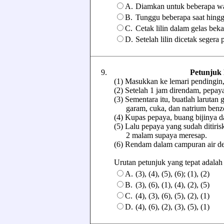
A.
Diamkan untuk beberapa wa
B.
Tunggu beberapa saat hingg
C.
Cetak lilin dalam gelas bek
D.
Setelah lilin dicetak seger
9.
Petunjuk
(1) Masukkan ke lemari pendingin, 
(2) Setelah 1 jam direndam, pepaya 
(3) Sementara itu, buatlah larutan
garam, cuka, dan natrium benzo
(4) Kupas pepaya, buang bijinya da
(5) Lalu pepaya yang sudah ditiris
2 malam supaya meresap.
(6) Rendam dalam campuran air de
Urutan petunjuk yang tepat adalah ..
A.
(3), (4), (5), (6); (1), (2)
B.
(3), (6), (1), (4), (2), (5)
C.
(4), (3), (6), (5), (2), (1)
D.
(4), (6), (2), (3), (5), (1)