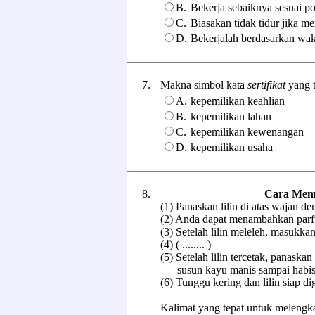
B.
Bekerja sebaiknya sesuai p
C.
Biasakan tidak tidur jika 
D.
Bekerjalah berdasarkan wakt
7.
Makna simbol kata
sertifikat
yang te
A.
kepemilikan keahlian
B.
kepemilikan lahan
C.
kepemilikan kewenangan
D.
kepemilikan usaha
8.
Cara Memb
(1) Panaskan lilin di atas wajan d
(2) Anda dapat menambahkan parfum
(3) Setelah lilin meleleh, masukk
(4) ( ........ )
(5) Setelah lilin tercetak, panaska
susun kayu manis sampai habis
(6) Tunggu kering dan lilin siap d
Kalimat yang tepat untuk melengkap