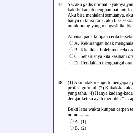
47.
Ya, aku gadis normal layaknya yang
kaki bukanlah penghambat untuk m
Aku bisa menjalani semuanya, aku 
hanya di kursi roda, aku bisa sek
untuk orang yang mengasihiku bia
Amanat pada kutipan cerita tersebut 
A.
Kekurangan tidak menghalan
B.
Kita tidak boleh mencela o
C.
Seharusnya kita kasihani o
D.
Hendaklah menghargai oran
48.
(1) Aku tidak mengerti mengapa ay
profesi guru ini. (2) Kakak-kakakk
yang tahu. (4) Hanya kadang-kada
dengar ketika ayah merintih, " ... a
Bukti latar waktu kutipan cerpen t
nomor ........
A.
(1)
B.
(2)