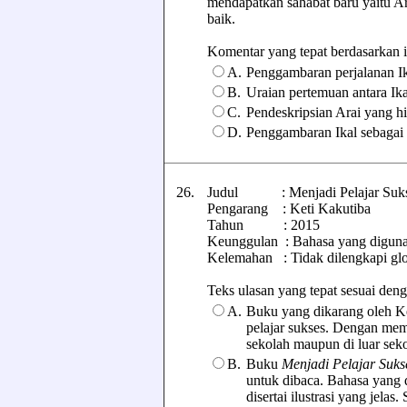
mendapatkan sahabat baru yaitu Ar
baik.
Komentar yang tepat berdasarkan isi 
A.
Penggambaran perjalanan Ik
B.
Uraian pertemuan antara Ik
C.
Pendeskripsian Arai yang h
D.
Penggambaran Ikal sebagai 
26.
Judul : Menjadi Pelajar Suk
Pengarang : Keti Kakutiba
Tahun : 2015
Keunggulan : Bahasa yang digunak
Kelemahan : Tidak dilengkapi gl
Teks ulasan yang tepat sesuai denga
A.
Buku yang dikarang oleh Ket
pelajar sukses. Dengan memb
sekolah maupun di luar sek
B.
Buku
Menjadi Pelajar Suks
untuk dibaca. Bahasa yang 
disertai ilustrasi yang jela