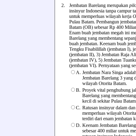
2.
Jembatan Barelang merupakan
pil
insinyur Indonesia tanpa campur ta
untuk memperluas wilayah kerja
O
Pulau Batam. Pembangun jembatan 
Batam (OB) sebesar Rp 400 Milia
Enam buah jembatan megah ini mer
Barelang yang membentang sepanja
buah jembatan. Keenam buah jembat
Tengku Fisabilillah (jembatan I), 
(jembatan II), 3) Jembatan Raja Al
(jembatan IV), 5) Jembatan Tuank
(jembatan VI). Pernyataan yang sesu
A.
Jembatan Nara Singa adalah
Jembatan Barelang 3 yang 
wilayah Otorita Batam.
B.
Proyek vital penghubung ja
Barelang yang membentang
kecil di sekitar Pulau Batam
C.
Ratusan insinyur dalam dan
memperluas wilayah Otorit
terdiri dari enam jembatan ke
D.
Keenam Jembatan Barelang
sebesar 400 miliar untuk m