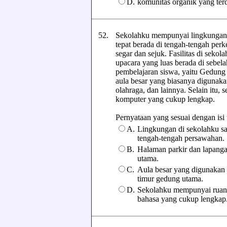
D.
komunitas organik yang ter
52.
Sekolahku mempunyai lingkungan y
tepat berada di tengah-tengah per
segar dan sejuk. Fasilitas di seko
upacara yang luas berada di sebel
pembelajaran siswa, yaitu Gedung 
aula besar yang biasanya digunakan
olahraga, dan lainnya. Selain itu
komputer yang cukup lengkap.
Pernyataan yang sesuai dengan isi te
A.
Lingkungan di sekolahku san
tengah-tengah persawahan.
B.
Halaman parkir dan lapanga
utama.
C.
Aula besar yang digunakan u
timur gedung utama.
D.
Sekolahku mempunyai ruang
bahasa yang cukup lengkap