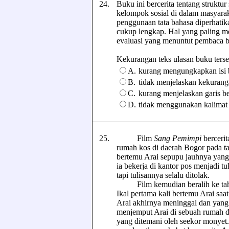
24.
Buku ini bercerita tentang struktur 
kelompok sosial di dalam masyarak
penggunaan tata bahasa diperhatik
cukup lengkap. Hal yang paling men
evaluasi yang menuntut pembaca ber
Kekurangan teks ulasan buku tersebu
A.
kurang mengungkapkan isi
B.
tidak menjelaskan kekurang
C.
kurang menjelaskan garis b
D.
tidak menggunakan kalimat 
25.
Film
Sang Pemimpi
bercerit
rumah kos di daerah Bogor pada tah
bertemu Arai sepupu jauhnya yang 
ia bekerja di kantor pos menjadi t
tapi tulisannya selalu ditolak.
Film kemudian beralih ke tahun 
Ikal pertama kali bertemu Arai saa
Arai akhirnya meninggal dan yang t
menjemput Arai di sebuah rumah di
yang ditemani oleh seekor monyet. 