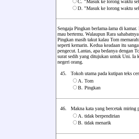
C.
"Masuk ke lorong waktu se
D.
"Masuk ke lorong waktu sek
Sengaja Pingkan berlama-lama di kamar. 
mau bertemu. Walaupun Rara sahabatnya
Pingkan masih takut kalau Tom memarah
seperti kemarin. Kedua keadaan itu sang
pengecut. Lantas, apa bedanya dengan T
surat sedih yang ditujukan untuk Uni. Ia 
negeri orang.
45.
Tokoh utama pada kutipan teks cerita
A.
Tom
B.
Pingkan
46.
Makna kata yang bercetak miring pad
A.
tidak berpendirian
B.
tidak menarik