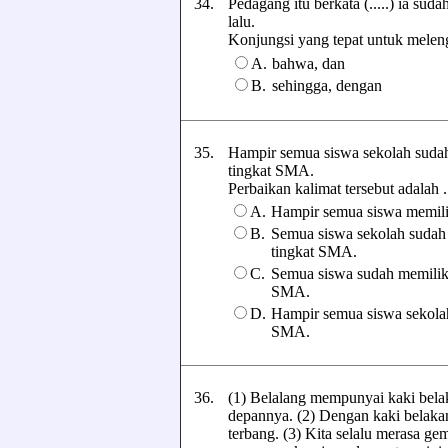
34.
Pedagang itu berkata (.....) ia su
lalu.
Konjungsi yang tepat untuk melengka
A.
bahwa, dan
B.
sehingga, dengan
35.
Hampir semua siswa sekolah sudah 
tingkat SMA.
Perbaikan kalimat tersebut adalah ...
A.
Hampir semua siswa memilik
B.
Semua siswa sekolah sudah m
tingkat SMA.
C.
Semua siswa sudah memiliki 
SMA.
D.
Hampir semua siswa sekolah 
SMA.
36.
(1) Belalang mempunyai kaki bela
depannya. (2) Dengan kaki belaka
terbang. (3) Kita selalu merasa g