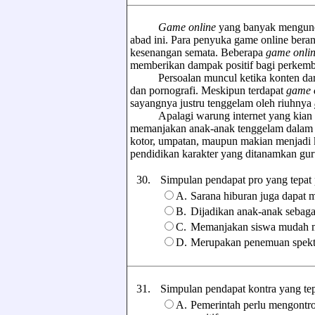
Game online
yang banyak mengund
abad ini. Para penyuka game online ber
kesenangan semata. Beberapa
game onli
memberikan dampak positif bagi perkemban
Persoalan muncul ketika konten dari ga
dan pornografi. Meskipun terdapat
game 
sayangnya justru tenggelam oleh riuhnya
Apalagi warung internet yang kian me
memanjakan anak-anak tenggelam dalam du
kotor, umpatan, maupun makian menjadi
pendidikan karakter yang ditanamkan gur
30.
Simpulan pendapat pro yang tepat pa
A.
Sarana hiburan juga dapat me
B.
Dijadikan anak-anak sebaga
C.
Memanjakan siswa mudah m
D.
Merupakan penemuan spekta
31.
Simpulan pendapat kontra yang tepat
A.
Pemerintah perlu mengontr