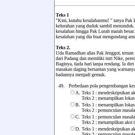
Teks 1
"Kini, kutahu kesalahanmu! " tanya Pak
kelurahan yang duduk sambil menunduk.
kesalahan hingga Pak Lurah marah besar.
kesalahan yang dia buat mengundang ama
Teks 2.
Uda Ramadhan alias Pak Jenggot, teman s
dari Padang dan memiliki istri Nike, per
Baginya, tiada hari tanpa rendang. Ia di
masakan daging bersantan yang warnanya 
badannya menjadi gemuk.
49.
Perbedaan pola pengembangan kedua 
A.
Teks 1 : mendeskripsikan ak
Teks 2 : menampilkan lokas
B.
Teks 1 : menampilkan lokas
Teks 2 : pemunculan masal
C.
Teks 1 : pemunculan masal
Teks 2 : menampilkan aksi 
D.
Teks 1 : mendeskripsikan ak
Teks 2 : pemunculan masal