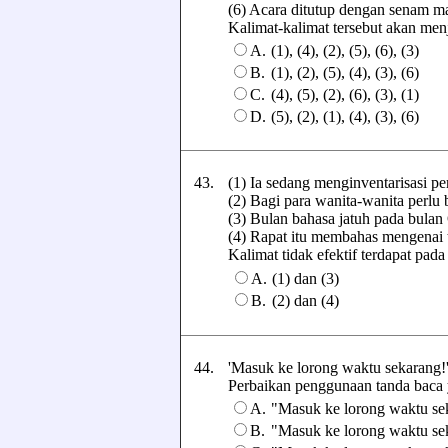
(6) Acara ditutup dengan senam mas
Kalimat-kalimat tersebut akan menj
A.
(1), (4), (2), (5), (6), (3)
B.
(1), (2), (5), (4), (3), (6)
C.
(4), (5), (2), (6), (3), (1)
D.
(5), (2), (1), (4), (3), (6)
43.
(1) Ia sedang menginventarisasi pe
(2) Bagi para wanita-wanita perlu b
(3) Bulan bahasa jatuh pada bulan
(4) Rapat itu membahas mengenai 
Kalimat tidak efektif terdapat pada 
A.
(1) dan (3)
B.
(2) dan (4)
44.
'Masuk ke lorong waktu sekarang!'
Perbaikan penggunaan tanda baca yan
A.
"Masuk ke lorong waktu sek
B.
"Masuk ke lorong waktu sek