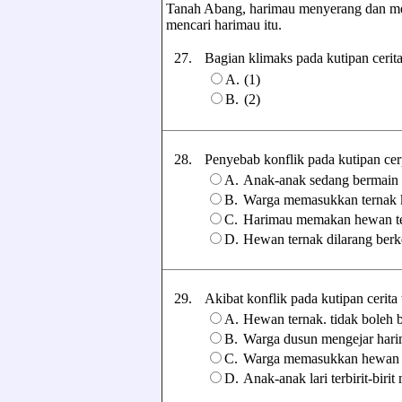
Tanah Abang, harimau menyerang dan m
mencari harimau itu.
27.
Bagian klimaks pada kutipan cerita 
A.
(1)
B.
(2)
28.
Penyebab konflik pada kutipan cerpe
A.
Anak-anak sedang bermain 
B.
Warga memasukkan ternak 
C.
Harimau memakan hewan te
D.
Hewan ternak dilarang berke
29.
Akibat konflik pada kutipan cerita t
A.
Hewan ternak. tidak boleh 
B.
Warga dusun mengejar har
C.
Warga memasukkan hewan t
D.
Anak-anak lari terbirit-biri