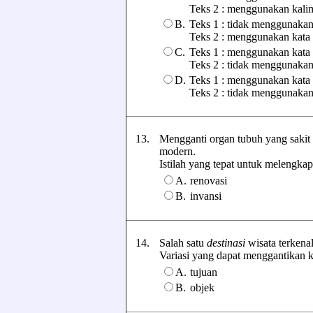
Teks 2 : menggunakan kal
B.
Teks 1 : tidak menggunakan
Teks 2 : menggunakan kata
C.
Teks 1 : menggunakan kata 
Teks 2 : tidak menggunakan
D.
Teks 1 : menggunakan kata 
Teks 2 : tidak menggunakan 
13.
Mengganti organ tubuh yang sakit a
modern.
Istilah yang tepat untuk melengkapi
A.
renovasi
B.
invansi
14.
Salah satu
destinasi
wisata terkena
Variasi yang dapat menggantikan kat
A.
tujuan
B.
objek