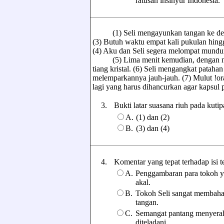
ratusan insinyur Indonesia.
(1) Seli mengayunkan tangan ke depan,
(3) Butuh waktu empat kali pukulan hing
(4) Aku dan Seli segera melompat mundur,
(5) Lima menit kemudian, dengan napas
tiang kristal. (6) Seli mengangkat patah
melemparkannya jauh-jauh. (7) Mulut !oran
lagi yang harus dihancurkan agar kapsul 
3.
Bukti latar suasana riuh pada kutipan
A.
(1) dan (2)
B.
(3) dan (4)
4.
Komentar yang tepat terhadap isi teks
A.
Penggambaran para tokoh y
akal.
B.
Tokoh Seli sangat membahay
tangan.
C.
Semangat pantang menyerah 
diteladani.