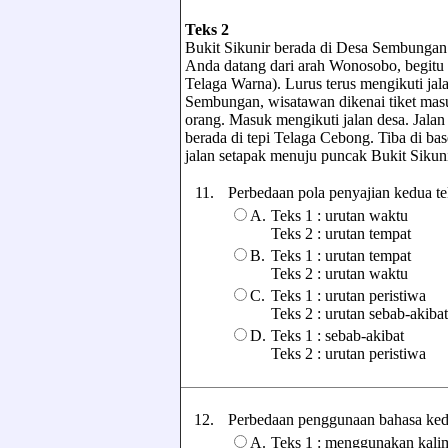
Teks 2
Bukit Sikunir berada di Desa Sembunga
Anda datang dari arah Wonosobo, begitu ti
Telaga Warna). Lurus terus mengikuti j
Sembungan, wisatawan dikenai tiket mas
orang. Masuk mengikuti jalan desa. Jalan
berada di tepi Telaga Cebong. Tiba di ba
jalan setapak menuju puncak Bukit Sikuni
11.
Perbedaan pola penyajian kedua teks
A.
Teks 1 : urutan waktu
Teks 2 : urutan tempat
B.
Teks 1 : urutan tempat
Teks 2 : urutan waktu
C.
Teks 1 : urutan peristiwa
Teks 2 : urutan sebab-akibat
D.
Teks 1 : sebab-akibat
Teks 2 : urutan peristiwa
12.
Perbedaan penggunaan bahasa kedua 
A.
Teks 1 : menggunakan kalima