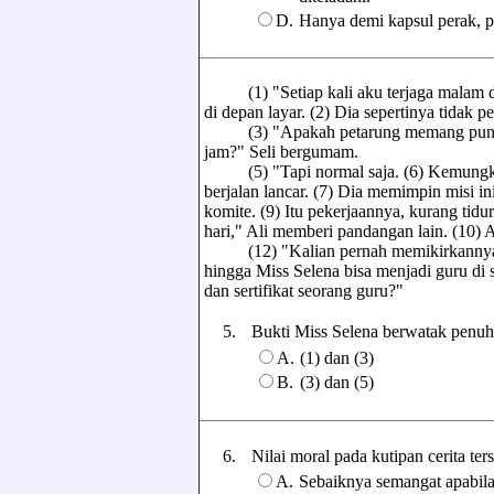
D.
Hanya demi kapsul perak, p
(1) "Setiap kali aku terjaga malam di 
di depan layar. (2) Dia sepertinya tidak pe
(3) "Apakah petarung memang punya kek
jam?" Seli bergumam.
(5) "Tapi normal saja. (6) Kemungkin
berjalan lancar. (7) Dia memimpin misi i
komite. (9) Itu pekerjaannya, kurang tidu
hari," Ali memberi pandangan lain. (10)
(12) "Kalian pernah memikirkannya ti
hingga Miss Selena bisa menjadi guru di 
dan sertifikat seorang guru?"
5.
Bukti Miss Selena berwatak penuh 
A.
(1) dan (3)
B.
(3) dan (5)
6.
Nilai moral pada kutipan cerita terse
A.
Sebaiknya semangat apabila