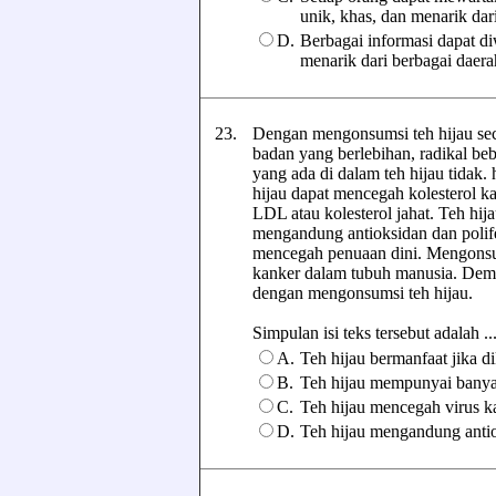
unik, khas, dan menarik dar
D.
Berbagai informasi dapat di
menarik dari berbagai daera
23.
Dengan mengonsumsi teh hijau secara
badan yang berlebihan, radikal be
yang ada di dalam teh hijau tidak. 
hijau dapat mencegah kolesterol k
LDL atau kolesterol jahat. Teh hija
mengandung antioksidan dan polif
mencegah penuaan dini. Mengonsums
kanker dalam tubuh manusia. Demi
dengan mengonsumsi teh hijau.
Simpulan isi teks tersebut adalah ....
A.
Teh hijau bermanfaat jika d
B.
Teh hijau mempunyai banya
C.
Teh hijau mencegah virus k
D.
Teh hijau mengandung antio