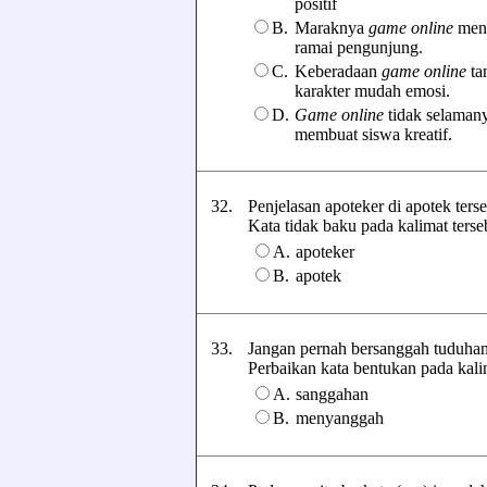
positif
B.
Maraknya
game online
mend
ramai pengunjung.
C.
Keberadaan
game online
ta
karakter mudah emosi.
D.
Game online
tidak selamany
membuat siswa kreatif.
32.
Penjelasan apoteker di apotek ters
Kata tidak baku pada kalimat tersebu
A.
apoteker
B.
apotek
33.
Jangan pernah bersanggah tuduhan 
Perbaikan kata bentukan pada kalima
A.
sanggahan
B.
menyanggah