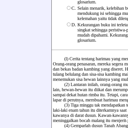
glosarium.
C.
Selain menarik, kelebihan 
mendukung isi sehingga mud
kelemahan yaitu tidak dileng
D.
Kekurangan buku ini terleta
singkat sehingga peristiwa-
mudah dipahami. Kekurangan
glosarium.
(l) Cerita tentang harimau yang menye
Orang-orang penasaran, mereka segera me
dan bekas badan kambing yang diseret. 
tulang belulang dan sisa-sisa kambing ma
menemukan sisa hewan lainnya yang mu
(2) Lantaran inilah, orang-orang mul
lain, hewan-hewan itu diikat dan merumpu
sampai dekat hutan rimba itu. Tetapi, car
lapar di perutnya, mernbuat harimau men
(3) Tiga minggu tak mendapatkan tern
laki-laki enam tahun itu diterkamnya sa
kawanya di darat dusun. Kawan-kawannya his
meninggalkan bocah malang itu menjerit-j
(4) Gemparlah dusun Tanah Abang jelang