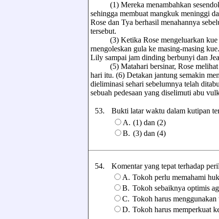
(1) Mereka menambahkan sesendok teh 
sehingga membuat mangkuk meninggi dan b
Rose dan Tya berhasil menahannya sebel
tersebut.
(3) Ketika Rose mengeluarkan kue dar
rnengoleskan gula ke masing-masing kue.
Lily sampai jam dinding berbunyi dan Je
(5) Matahari bersinar, Rose melihat se
hari itu. (6) Detakan jantung semakin me
dieliminasi sehari sebelumnya telah ditab
sebuah pedesaan yang diselimuti abu vulk
53.
Bukti latar waktu dalam kutipan ter
A.
(1) dan (2)
B.
(3) dan (4)
54.
Komentar yang tepat terhadap perila
A.
Tokoh perlu memahami huk
B.
Tokoh sebaiknya optimis aga
C.
Tokoh harus menggunakan w
D.
Tokoh harus memperkuat ke