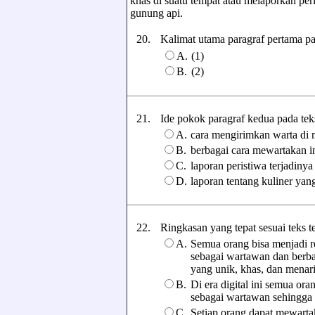
khas di suatu tempat atau melaporkan peri
gunung api.
20.
Kalimat utama paragraf pertama pad
A.
(1)
B.
(2)
21.
Ide pokok paragraf kedua pada teks t
A.
cara mengirimkan warta di m
B.
berbagai cara mewartakan in
C.
laporan peristiwa terjadiny
D.
laporan tentang kuliner yan
22.
Ringkasan yang tepat sesuai teks ter
A.
Semua orang bisa menjadi rep
sebagai wartawan dan berbag
yang unik, khas, dan menari
B.
Di era digital ini semua ora
sebagai wartawan sehingga s
C.
Setiap orang dapat mewartak