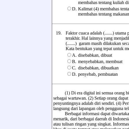
membahas tentang kuliah di
D.
Kalimat (4) membahas tentan
membahas tentang makanan
19.
Faktor cuaca adalah (.......) utam
terakhir. Hal lainnya yang menjadik
(.......) garam masih dilakukan seca
Kata bentukan yang tepat untuk mel
A.
disebabkan, dibuat
B.
menyebabkan, membuat
C.
disebabkan, dibuatkan
D.
penyebab, pembuatan
(1) Di era digital ini semua orang bisa
sebagai wartawan. (2) Setiap orang dapat
penyuntingnya adalah diri sendiri. (4) Pe
langsung dari lapangan oleh pengguna tel
Berbagai informasi dapat diwartakan, t
menarik, dari berbagai daerah di Indonesi
atau tulisan ringan yang singkat. Informa