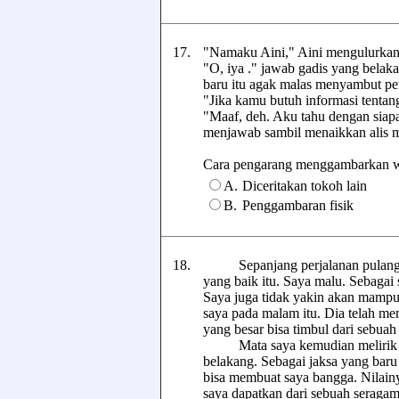
17.
"Namaku Aini," Aini mengulurkan
"O, iya ." jawab gadis yang bela
baru itu agak malas menyambut pe
"Jika kamu butuh informasi tentang 
"Maaf, deh. Aku tahu dengan siapa
menjawab sambil menaikkan alis 
Cara pengarang menggambarkan wata
A.
Diceritakan tokoh lain
B.
Penggambaran fisik
18.
Sepanjang perjalanan pulang, pik
yang baik itu. Saya malu. Sebagai
Saya juga tidak yakin akan mampu
saya pada malam itu. Dia telah m
yang besar bisa timbul dari sebuah
Mata saya kemudian melirik ser
belakang. Sebagai jaksa yang baru
bisa membuat saya bangga. Nilainya
saya dapatkan dari sebuah seraga