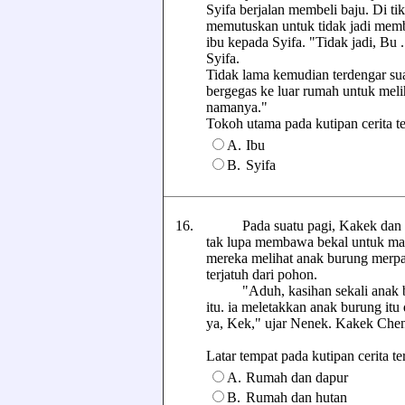
Syifa berjalan membeli baju. Di t
memutuskan untuk tidak jadi membe
ibu kepada Syifa. "Tidak jadi, Bu 
Syifa.
Tidak lama kemudian terdengar su
bergegas ke luar rumah untuk meli
namanya."
Tokoh utama pada kutipan cerita ters
A.
Ibu
B.
Syifa
16.
Pada suatu pagi, Kakek dan Nen
tak lupa membawa bekal untuk maka
mereka melihat anak burung merpat
terjatuh dari pohon.
"Aduh, kasihan sekali anak bur
itu. ia meletakkan anak burung itu
ya, Kek," ujar Nenek. Kakek Che
Latar tempat pada kutipan cerita ters
A.
Rumah dan dapur
B.
Rumah dan hutan