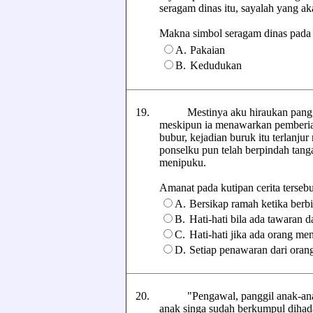
seragam dinas itu, sayalah yang 
Makna simbol seragam dinas pada kut
A.
Pakaian
B.
Kedudukan
19.
Mestinya aku hiraukan panggila
meskipun ia menawarkan pemberian
bubur, kejadian buruk itu terlanj
ponselku pun telah berpindah tan
menipuku.
Amanat pada kutipan cerita tersebut 
A.
Bersikap ramah ketika berbi
B.
Hati-hati bila ada tawaran d
C.
Hati-hati jika ada orang m
D.
Setiap penawaran dari orang
20.
"Pengawal, panggil anak-anak!"
anak singa sudah berkumpul dihad