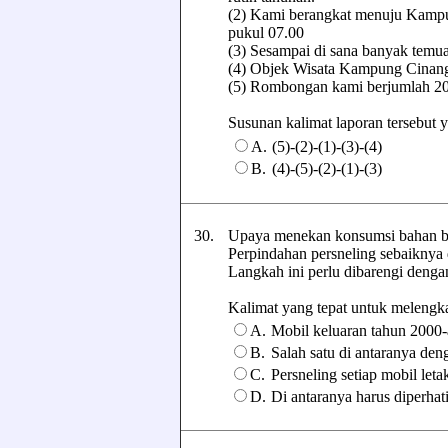
(2) Kami berangkat menuju Kampun
pukul 07.00
(3) Sesampai di sana banyak temu
(4) Objek Wisata Kampung Cinang
(5) Rombongan kami berjumlah 20
Susunan kalimat laporan tersebut yan
A.
(5)-(2)-(1)-(3)-(4)
B.
(4)-(5)-(2)-(1)-(3)
30.
Upaya menekan konsumsi bahan baka
Perpindahan persneling sebaiknya 
Langkah ini perlu dibarengi denga
Kalimat yang tepat untuk melengkapi
A.
Mobil keluaran tahun 2000-a
B.
Salah satu di antaranya den
C.
Persneling setiap mobil let
D.
Di antaranya harus diperhat