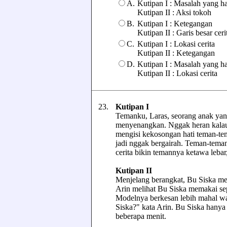
A.
Kutipan I : Masalah yang ha
Kutipan II : Aksi tokoh
B.
Kutipan I : Ketegangan
Kutipan II : Garis besar ceri
C.
Kutipan I : Lokasi cerita
Kutipan II : Ketegangan
D.
Kutipan I : Masalah yang ha
Kutipan II : Lokasi cerita
23.
Kutipan I
Temanku, Laras, seorang anak yang
menyenangkan. Nggak heran kalau 
mengisi kekosongan hati teman-tem
jadi nggak bergairah. Teman-teman
cerita bikin temannya ketawa leb
Kutipan II
Menjelang berangkat, Bu Siska me
Arin melihat Bu Siska memakai sep
Modelnya berkesan lebih mahal wa
Siska?" kata Arin. Bu Siska hany
beberapa menit.