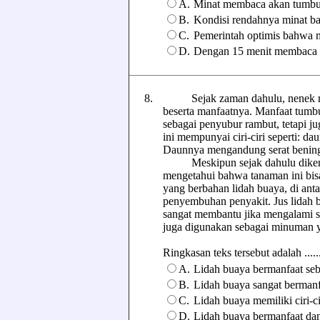
A.
Minat membaca akan tumbuh 
B.
Kondisi rendahnya minat ba
C.
Pemerintah optimis bahwa m
D.
Dengan 15 menit membaca se
8.
Sejak zaman dahulu, nenek moy
beserta manfaatnya. Manfaat tumb
sebagai penyubur rambut, tetapi j
ini mempunyai ciri-ciri seperti: da
Daunnya mengandung serat bening
Meskipun sejak dahulu dikenal 
mengetahui bahwa tanaman ini bi
yang berbahan lidah buaya, di ant
penyembuhan penyakit. Jus lidah b
sangat membantu jika mengalami se
juga digunakan sebagai minuman 
Ringkasan teks tersebut adalah ......
A.
Lidah buaya bermanfaat seb
B.
Lidah buaya sangat bermanf
C.
Lidah buaya memiliki ciri-c
D.
Lidah buaya bermanfaat da