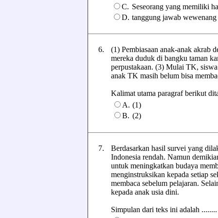
C.
Seseorang yang memiliki ha
D.
tanggung jawab wewenang
6.
(1) Pembiasaan anak-anak akrab 
mereka duduk di bangku taman kan
perpustakaan. (3) Mulai TK, siswa
anak TK masih belum bisa membac
Kalimat utama paragraf berikut dita
A.
(1)
B.
(2)
7.
Berdasarkan hasil survei yang d
Indonesia rendah. Namun demikian
untuk meningkatkan budaya memb
menginstruksikan kepada setiap s
membaca sebelum pelajaran. Selai
kepada anak usia dini.
Simpulan dari teks ini adalah ........