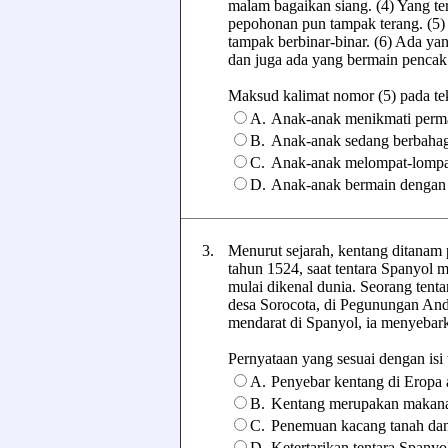
malam bagaikan siang. (4) Yang te
pepohonan pun tampak terang. (5)
tampak berbinar-binar. (6) Ada ya
dan juga ada yang bermain pencak s
Maksud kalimat nomor (5) pada teks 
A.
Anak-anak menikmati perm
B.
Anak-anak sedang berbahagi
C.
Anak-anak melompat-lompa
D.
Anak-anak bermain dengan
3.
Menurut sejarah, kentang ditanam p
tahun 1524, saat tentara Spanyol m
mulai dikenal dunia. Seorang tent
desa Sorocota, di Pegunungan And
mendarat di Spanyol, ia menyebar
Pernyataan yang sesuai dengan isi te
A.
Penyebar kentang di Eropa 
B.
Kentang merupakan makanan
C.
Penemuan kacang tanah dan
D.
Ketertarikan tentara Spanyo