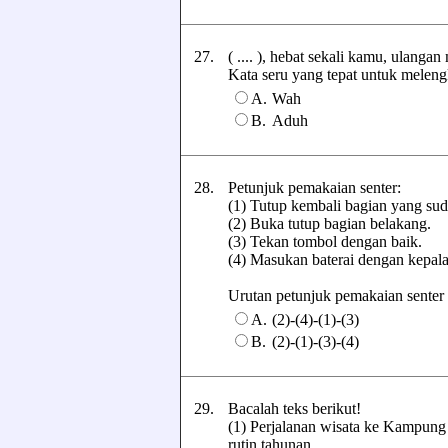
27.
( .... ), hebat sekali kamu, ulanga
Kata seru yang tepat untuk melengka
A.
Wah
B.
Aduh
28.
Petunjuk pemakaian senter:
(1) Tutup kembali bagian yang sud
(2) Buka tutup bagian belakang.
(3) Tekan tombol dengan baik.
(4) Masukan baterai dengan kepal
Urutan petunjuk pemakaian senter te
A.
(2)-(4)-(1)-(3)
B.
(2)-(1)-(3)-(4)
29.
Bacalah teks berikut!
(1) Perjalanan wisata ke Kampung
rutin tahunan.