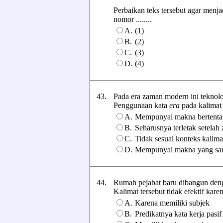
Perbaikan teks tersebut agar menj
nomor ........
A.
(1)
B.
(2)
C.
(3)
D.
(4)
43.
Pada era zaman modern ini teknolo
Penggunaan kata
era
pada kalimat t
A.
Mempunyai makna bertenta
B.
Seharusnya terletak setelah
C.
Tidak sesuai konteks kalima
D.
Mempunyai makna yang sa
44.
Rumah pejabat baru dibangun den
Kalimat tersebut tidak efektif karena 
A.
Karena memiliki subjek
B.
Predikatnya kata kerja pasif