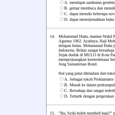
A.
mendapat sambutan gembira
B.
gemar membaca dan menuli
C.
dapat menulis beberapa nov
D.
dapat menerjemahkan buku 
14.
Mohammad Hatta, mantan Wakil Pres
Agustus 1902. Ayahnya, Haji Moh
delapan bulan. Mohammad Hatta ju
Indonesia. Beliau sangat bersahaj
Sejak duduk di MULO di Kota Padan
memperjuangkan kemerdekaan Ind
Jong Sumatrenan Bond.
Hal yang patut diteladani dari tokoh
A.
Sebagai tokoh Proklamator 
B.
Masuk ke dalam perkumpul
C.
Bersahaja dan sangat seder
D.
Tertarik dengan pergeraka
15.
"Bu, Syifa boleh membeli baju?" ta