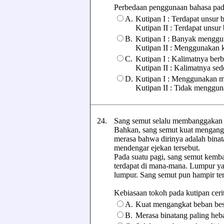
Perbedaan penggunaan bahasa pada k
A.
Kutipan I : Terdapat unsur 
Kutipan II : Terdapat unsur
B.
Kutipan I : Banyak menggu
Kutipan II : Menggunakan 
C.
Kutipan I : Kalimatnya berbe
Kutipan II : Kalimatnya se
D.
Kutipan I : Menggunakan m
Kutipan II : Tidak menggu
24.
Sang semut selalu membanggakan di
Bahkan, sang semut kuat mengangk
merasa bahwa dirinya adalah bina
mendengar ejekan tersebut.
Pada suatu pagi, sang semut kemba
terdapat di mana-mana. Lumpur yan
lumpur. Sang semut pun hampir te
Kebiasaan tokoh pada kutipan cerita 
A.
Kuat mengangkat beban bes
B.
Merasa binatang paling heb