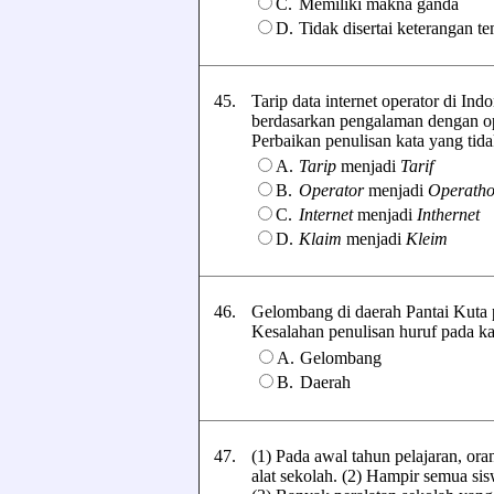
C.
Memiliki makna ganda
D.
Tidak disertai keterangan t
45.
Tarip data internet operator di Ind
berdasarkan pengalaman dengan ope
Perbaikan penulisan kata yang tidak 
A.
Tarip
menjadi
Tarif
B.
Operator
menjadi
Operatho
C.
Internet
menjadi
Inthernet
D.
Klaim
menjadi
Kleim
46.
Gelombang di daerah Pantai Kuta p
Kesalahan penulisan huruf pada kali
A.
Gelombang
B.
Daerah
47.
(1) Pada awal tahun pelajaran, o
alat sekolah. (2) Hampir semua sisw