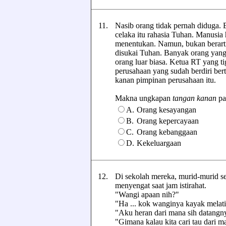
11.
Nasib orang tidak pernah diduga. B
celaka itu rahasia Tuhan. Manusia 
menentukan. Namun, bukan berarti 
disukai Tuhan. Banyak orang yang t
orang luar biasa. Ketua RT yang ti
perusahaan yang sudah berdiri ber
kanan pimpinan perusahaan itu.
Makna ungkapan
tangan kanan
pad
A.
Orang kesayangan
B.
Orang kepercayaan
C.
Orang kebanggaan
D.
Kekeluargaan
12.
Di sekolah mereka, murid-murid 
menyengat saat jam istirahat.
"Wangi apaan nih?"
"Ha ... kok wanginya kayak melati
"Aku heran dari mana sih datangny
"Gimana kalau kita cari tau dari m