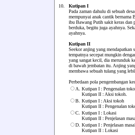
10.
Kutipan I
Pada zaman dahulu di sebuah desa 
mempunyai anak cantik bernama Ba
ibu Bawang Putih sakit keras dan
berduka, begitu juga ayahnya. Se
ayahnya.
Kutipan II
Seekor anjing yang mendapatkan seb
tempatnya secepat mungkin dengan
yang sangat kecil, dia merunduk ke
di bawah jembatan itu. Anjing yang
membawa sebuah tulang yang lebih
Perbedaan pola pengembangan kedua 
A.
Kutipan I : Pengenalan toko
Kutipan II : Aksi tokoh.
B.
Kutipan I : Aksi tokoh
Kutipan II : Pengenalan tok
C.
Kutipan I : Lokasi
Kutipan II : Penjelasan mas
D.
Kutipan I : Penjelasan masa
Kutipan II : Lokasi