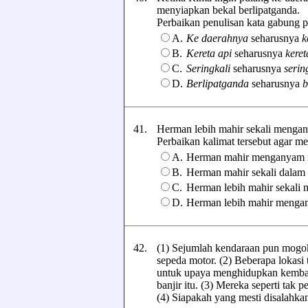
menyiapkan bekal berlipatganda.
Perbaikan penulisan kata gabung pad
A.
Ke daerahnya
seharusnya
k
B.
Kereta api
seharusnya
keret
C.
Seringkali
seharusnya
serin
D.
Berlipatganda
seharusnya
b
41.
Herman lebih mahir sekali menga
Perbaikan kalimat tersebut agar menj
A.
Herman mahir menganyam r
B.
Herman mahir sekali dalam
C.
Herman lebih mahir sekali
D.
Herman lebih mahir menga
42.
(1) Sejumlah kendaraan pun mogok
sepeda motor. (2) Beberapa lokasi 
untuk upaya menghidupkan kembal
banjir itu. (3) Mereka seperti tak 
(4) Siapakah yang mesti disalahkan 