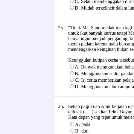
C.
Selalu membanggakan dirin
D.
Mudah tergelincir dalam lu
25.
"Tidak Ma, Sandra tidak mau lagi.
untuk ikut banyak kursus tetapi M
hanya ingin menjadi pengarang, bu
merah padam karena malu bercampur
mendengarkan keinginan bukan sel
Keunggulan kutipan cerita tersebut a
A.
Banyak menggunakan bahas
B.
Menggunakan sudut pandan
C.
Isi cerita memberikan pelaj
D.
Menggunakan alur campura
26.
Setiap pagi Tuan Amir berjalan dar
terletak ( .... ) sekitar Teluk Bayur.
Kata depan yang tepat untuk melengk
A.
pada
B.
dari