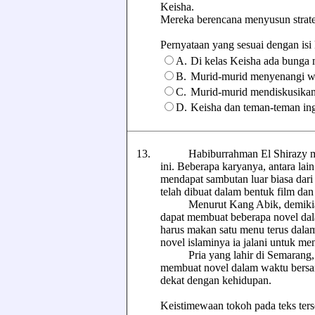
Keisha.
Mereka berencana menyusun strate
Pernyataan yang sesuai dengan isi ku
A.
Di kelas Keisha ada bunga 
B.
Murid-murid menyenangi wa
C.
Murid-murid mendiskusikan
D.
Keisha dan teman-teman ing
13.
Habiburrahman El Shirazy merup
ini. Beberapa karyanya, antara lain
mendapat sambutan luar biasa dari
telah dibuat dalam bentuk film dan 
Menurut Kang Abik, demikian p
dapat membuat beberapa novel dala
harus makan satu menu terus dalam
novel islaminya ia jalani untuk me
Pria yang lahir di Semarang, 30
membuat novel dalam waktu bersam
dekat dengan kehidupan.
Keistimewaan tokoh pada teks terseb