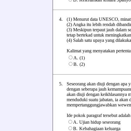
4.
(1) Menurut data UNESCO, minat b
(2) Angka itu lebih rendah dibandi
(3) Meskipun terpaut jauh dalam se
tetap bertekad untuk meningkatkan
(4) Salah satu upaya yang dilakuk
Kalimat yang menyatakan pertentang
A.
(1)
B.
(2)
5.
Seseorang akan diuji dengan apa ya
dengan seberapa jauh kemampuann
akan diuji dengan keikhlasannya me
menduduki suatu jabatan, ia akan
mempertanggungjawabkan wewena
Ide pokok paragraf tersebut adalah ..
A.
Ujian hidup seseorang
B.
Kebahagiaan keluarga