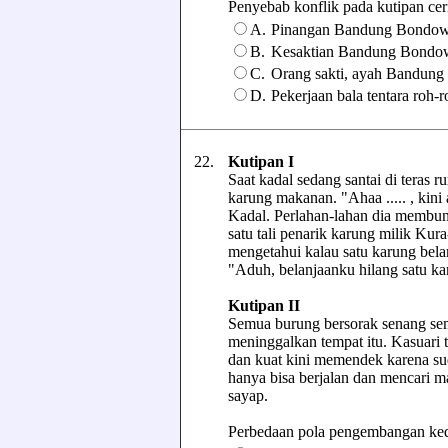
Penyebab konflik pada kutipan cerita
A.
Pinangan Bandung Bondo
B.
Kesaktian Bandung Bondo
C.
Orang sakti, ayah Bandun
D.
Pekerjaan bala tentara roh-r
22.
Kutipan I
Saat kadal sedang santai di teras
karung makanan. "Ahaa ..... , kin
Kadal. Perlahan-lahan dia membunt
satu tali penarik karung milik Kur
mengetahui kalau satu karung bela
"Aduh, belanjaanku hilang satu ka
Kutipan II
Semua burung bersorak senang sem
meninggalkan tempat itu. Kasuari 
dan kuat kini memendek karena suda
hanya bisa berjalan dan mencari ma
sayap.
Perbedaan pola pengembangan kedua 