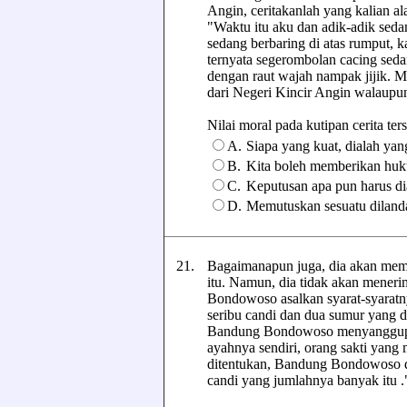
Angin, ceritakanlah yang kalian ala
"Waktu itu aku dan adik-adik seda
sedang berbaring di atas rumput, ka
ternyata segerombolan cacing seda
dengan raut wajah nampak jijik. M
dari Negeri Kincir Angin walaupu
Nilai moral pada kutipan cerita terse
A.
Siapa yang kuat, dialah yan
B.
Kita boleh memberikan huku
C.
Keputusan apa pun harus di
D.
Memutuskan sesuatu dilanda
21.
Bagaimanapun juga, dia akan memp
itu. Namun, dia tidak akan mener
Bondowoso asalkan syarat-syaratny
seribu candi dan dua sumur yang 
Bandung Bondowoso menyanggupin
ayahnya sendiri, orang sakti yang 
ditentukan, Bandung Bondowoso d
candi yang jumlahnya banyak itu .