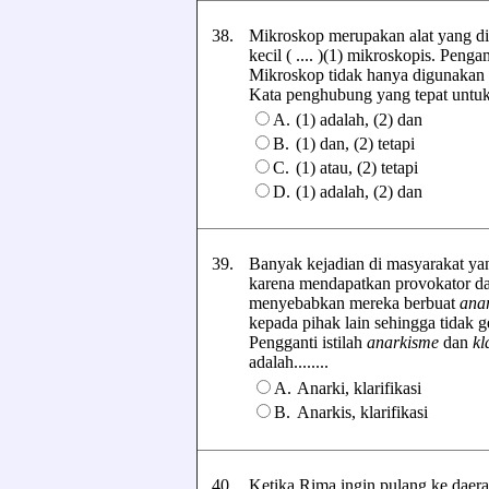
38.
Mikroskop merupakan alat yang d
kecil ( .... )(1) mikroskopis. Peng
Mikroskop tidak hanya digunakan ole
Kata penghubung yang tepat untuk m
A.
(1) adalah, (2) dan
B.
(1) dan, (2) tetapi
C.
(1) atau, (2) tetapi
D.
(1) adalah, (2) dan
39.
Banyak kejadian di masyarakat yan
karena mendapatkan provokator da
menyebabkan mereka berbuat
ana
kepada pihak lain sehingga tidak 
Pengganti istilah
anarkisme
dan
kl
adalah........
A.
Anarki, klarifikasi
B.
Anarkis, klarifikasi
40.
Ketika Rima ingin pulang ke daerah