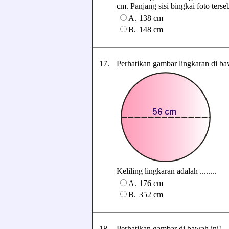
cm. Panjang sisi bingkai foto ters
A.
138 cm
B.
148 cm
17.
Perhatikan gambar lingkaran di ba
Keliling lingkaran adalah ........
A.
176 cm
B.
352 cm
18.
Perhatikan gambar di bawah ini!