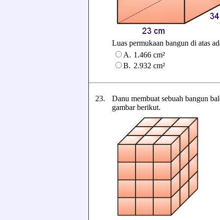
Luas permukaan bangun di atas adala
A.
1.466 cm²
B.
2.932 cm²
23.
Danu membuat sebuah bangun balo
gambar berikut.