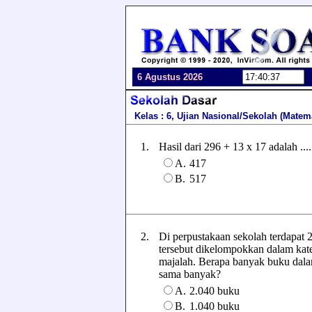
6 Agustus 2026
Kelas : 6, Ujian Nasional/Sekolah (Matem
1.
Hasil dari 296 + 13 x 17 adalah .....
A.
417
B.
517
2.
Di perpustakaan sekolah terdapat 
tersebut dikelompokkan dalam kate
majalah. Berapa banyak buku dalam
sama banyak?
A.
2.040 buku
B.
1.040 buku