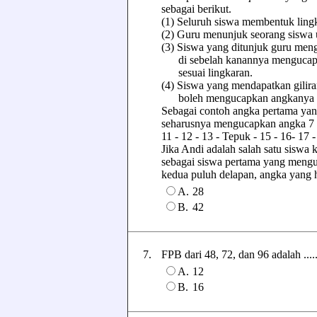
sebagai berikut.
(1) Seluruh siswa membentuk lingk
(2) Guru menunjuk seorang siswa 
(3) Siswa yang ditunjuk guru meng
di sebelah kanannya mengucapkan
sesuai lingkaran.
(4) Siswa yang mendapatkan gilir
boleh mengucapkan angkanya tet
Sebagai contoh angka pertama yan
seharusnya mengucapkan angka 7 te
11 - 12 - 13 - Tepuk - 15 - 16- 17 -
Jika Andi adalah salah satu siswa
sebagai siswa pertama yang mengu
kedua puluh delapan, angka yang h
A.
28
B.
42
7.
FPB dari 48, 72, dan 96 adalah .....
A.
12
B.
16