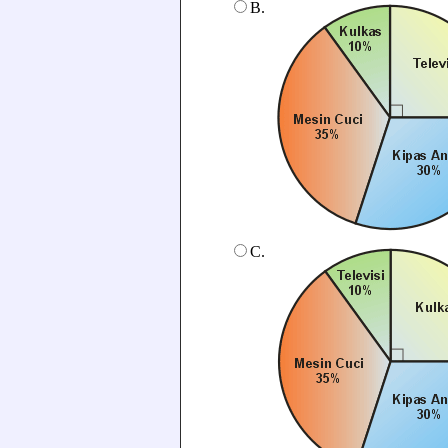
B.
C.