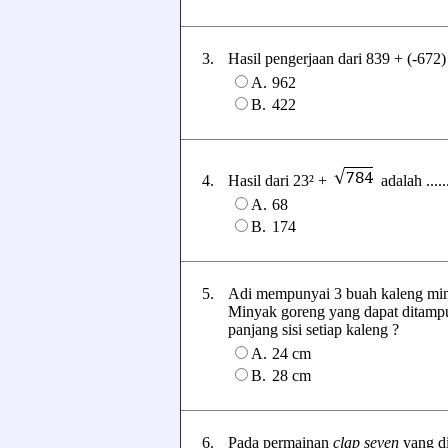
3.
Hasil pengerjaan dari 839 + (-672) -
A.
962
B.
422
4.
Hasil dari 23² +
adalah ......
A.
68
B.
174
5.
Adi mempunyai 3 buah kaleng min
Minyak goreng yang dapat ditampu
panjang sisi setiap kaleng ?
A.
24 cm
B.
28 cm
6.
Pada permainan
clap seven
yang di