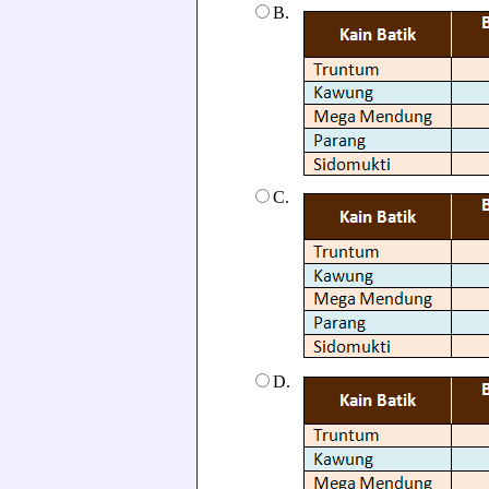
B.
C.
D.