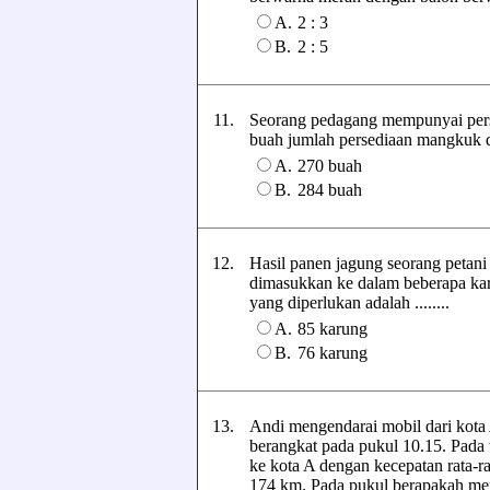
A.
2 : 3
B.
2 : 5
11.
Seorang pedagang mempunyai perse
buah jumlah persediaan mangkuk da
A.
270 buah
B.
284 buah
12.
Hasil panen jagung seorang petani 
dimasukkan ke dalam beberapa kar
yang diperlukan adalah ........
A.
85 karung
B.
76 karung
13.
Andi mengendarai mobil dari kota 
berangkat pada pukul 10.15. Pada
ke kota A dengan kecepatan rata-ra
174 km. Pada pukul berapakah me