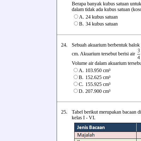
Berapa banyak kubus satuan untuk
dalam tidak ada kubus satuan (kos
A.
24 kubus satuan
B.
34 kubus satuan
24.
Sebuah akuarium berbentuk balok 
cm. Akuarium tersebut berisi air
Volume air dalam akuarium tersebut 
A.
103.950 cm³
B.
152.625 cm³
C.
155.925 cm³
D.
207.900 cm³
25.
Tabel berikut merupakan bacaan d
kelas I - VI.