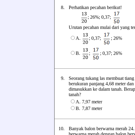
8.
Perhatikan pecahan berikut!
; 26%; 0,37;
Urutan pecahan mulai dari yang terke
; 0,37;
; 26%
A.
;
; 0,37; 26%
B.
9.
Seorang tukang las membuat tiang
berukuran panjang 4,68 meter dan 2
dimasukkan ke dalam tanah. Berapa
tanah?
A.
7,97 meter
B.
7,87 meter
10.
Banyak balon berwarna merah 24. 
berwarna merah dengan balon berwa