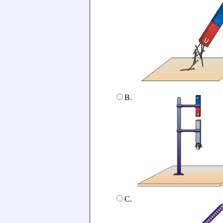
B.
C.