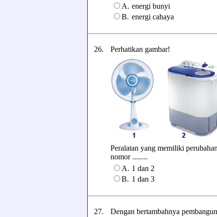
A.
energi bunyi
B.
energi cahaya
26.
Perhatikan gambar!
Peralatan yang memiliki perubahan
nomor ........
A.
1 dan 2
B.
1 dan 3
27.
Dengan bertambahnya pembangunan