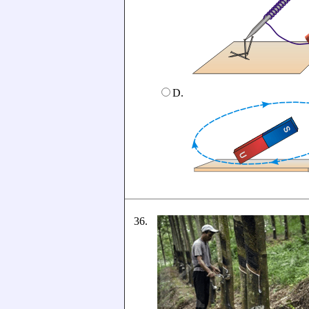
D.
36.