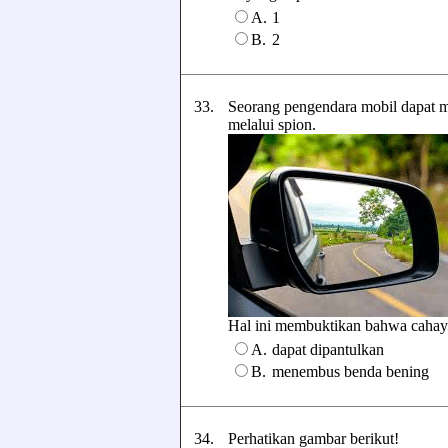
A.
1
B.
2
33.
Seorang pengendara mobil dapat m
melalui spion.
Hal ini membuktikan bahwa cahaya be
A.
dapat dipantulkan
B.
menembus benda bening
34.
Perhatikan gambar berikut!