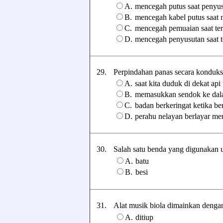
A.
mencegah putus saat penyu
B.
mencegah kabel putus saat 
C.
mencegah pemuaian saat ter
D.
mencegah penyusutan saat t
29.
Perpindahan panas secara konduksi t
A.
saat kita duduk di dekat ap
B.
memasukkan sendok ke dalam
C.
badan berkeringat ketika be
D.
perahu nelayan berlayar men
30.
Salah satu benda yang digunakan un
A.
batu
B.
besi
31.
Alat musik biola dimainkan dengan c
A.
ditiup