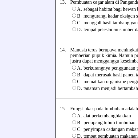
13.
Pembuatan cagar alam di Pangandara
A.
sebagai habitat bagi hewan 
B.
mengurangi kadar oksigen s
C.
menggali hasil tambang yang
D.
tempat pelestarian sumber d
14.
Manusia terus berupaya meningkat
pemberian pupuk kimia. Namun pe
justru dapat mengganggu keseimbang
A.
berkurangnya penggunaan 
B.
dapat merusak hasil panen 
C.
mematikan organisme pengu
D.
tanaman menjadi bertamba
15.
Fungsi akar pada tumbuhan adalah se
A.
alat perkembangbiakkan
B.
penopang tubuh tumbuhan
C.
penyimpan cadangan maka
D.
tempat pembuatan makanan