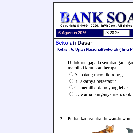
6 Agustus 2026
Kelas : 6, Ujian Nasional/Sekolah (Ilmu
1.
Untuk menjaga keseimbangan agar 
memiliki keunikan berupa ........
A.
batang memiliki rongga
B.
akarnya berserabut
C.
memiliki daun yang lebar
D.
warna bunganya mencolok
2.
Perhatikan gambar hewan-hewan d