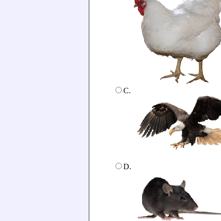
C.
D.