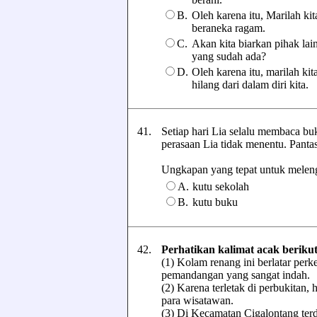
B.
Oleh karena itu, Marilah ki
beraneka ragam.
C.
Akan kita biarkan pihak la
yang sudah ada?
D.
Oleh karena itu, marilah k
hilang dari dalam diri kita.
41.
Setiap hari Lia selalu membaca bu
perasaan Lia tidak menentu. Pantasl
Ungkapan yang tepat untuk melengka
A.
kutu sekolah
B.
kutu buku
42.
Perhatikan kalimat acak berikut
(1) Kolam renang ini berlatar perk
pemandangan yang sangat indah.
(2) Karena terletak di perbukitan,
para wisatawan.
(3) Di Kecamatan Cigalontang ter