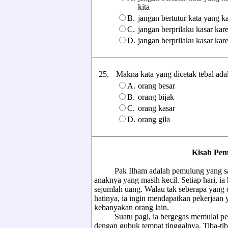
kita
B.
jangan bertutur kata yang 
C.
jangan berprilaku kasar ka
D.
jangan berprilaku kasar kar
25.
Makna kata yang dicetak tebal adalah
A.
orang besar
B.
orang bijak
C.
orang kasar
D.
orang gila
Kisah Pem
Pak Ilham adalah pemulung yang sangat
anaknya yang masih kecil. Setiap hari, i
sejumlah uang. Walau tak seberapa yang d
hatinya, ia ingin mendapatkan pekerjaan 
kebanyakan orang lain.
Suatu pagi, ia bergegas memulai peker
dengan gubuk tempat tinggalnya. Tiba-tib