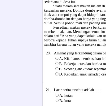
sederhana di desa itu.
Suatu malam saat makan malam di ruma
kesusahan mereka. Domba-domba ayah me
tidak ada rumput yang dapat hidup di tan
domba-domba itu dengan harga yang tingg
dijual. Semua pohon mati dan padang ru
Persediaan makan mereka berkurang k
membeli makanan. Mendengar semua itu 
dalam hati "Apa yang dapat kulakukan u
berdo'a kepada Tuhan supaya turun hujan
gembira karena hujan yang mereka nantik
20.
Amanat yang terkandung dalam cerita
A.
Kita harus membiasakan hi
B.
Bekerja keras dan berdoa m
C.
Seorang anak tidak sepant
D.
Kebaikan anak terhadap ora
21.
Latar cerita tersebut adalah ........
A.
hutan
B.
kota