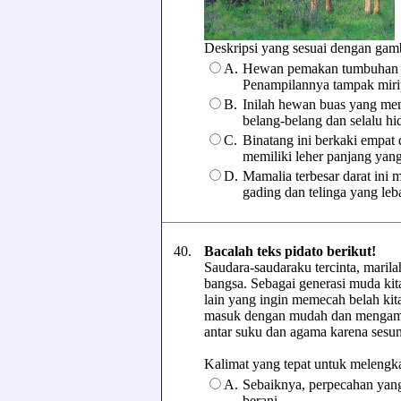
Deskripsi yang sesuai dengan gamb
A.
Hewan pemakan tumbuhan in
Penampilannya tampak miri
B.
Inilah hewan buas yang men
belang-belang dan selalu hi
C.
Binatang ini berkaki empat 
memiliki leher panjang yang
D.
Mamalia terbesar darat ini 
gading dan telinga yang leba
40.
Bacalah teks pidato berikut!
Saudara-saudaraku tercinta, maril
bangsa. Sebagai generasi muda ki
lain yang ingin memecah belah kita
masuk dengan mudah dan mengambil a
antar suku dan agama karena sesun
Kalimat yang tepat untuk melengkapi
A.
Sebaiknya, perpecahan yang
berani.