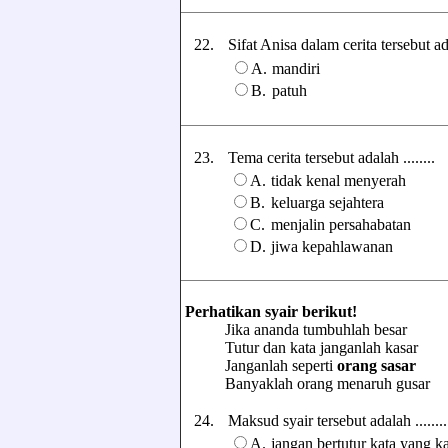
22.
Sifat Anisa dalam cerita tersebut adal
A.
mandiri
B.
patuh
23.
Tema cerita tersebut adalah ........
A.
tidak kenal menyerah
B.
keluarga sejahtera
C.
menjalin persahabatan
D.
jiwa kepahlawanan
Perhatikan syair berikut!
Jika ananda tumbuhlah besar
Tutur dan kata janganlah kasar
Janganlah seperti
orang sasar
Banyaklah orang menaruh gusar
24.
Maksud syair tersebut adalah ........
A.
jangan bertutur kata yang 