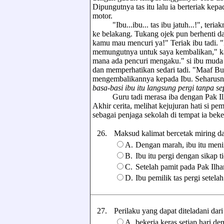
Dipungutnya tas itu lalu ia berteriak ke
motor.
"Ibu...ibu... tas ibu jatuh...!", teria
ke belakang. Tukang ojek pun berhenti da
kamu mau mencuri ya!" Teriak ibu tadi. "M
memungutnya untuk saya kembalikan," kat
mana ada pencuri mengaku." si ibu muda 
dan memperhatikan sedari tadi. "Maaf B
mengembalikannya kepada Ibu. Seharusny
basa-basi ibu itu langsung pergi tanpa se
Guru tadi merasa iba dengan Pak Ilham
Akhir cerita, melihat kejujuran hati si p
sebagai penjaga sekolah di tempat ia beke
26.
Maksud kalimat bercetak miring dal
A.
Dengan marah, ibu itu men
B.
Ibu itu pergi dengan sikap t
C.
Setelah pamit pada Pak Ilham
D.
Ibu pemilik tas pergi setel
27.
Perilaku yang dapat diteladani dari 
A.
bekerja keras setiap hari d