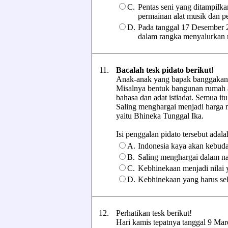
C.
Pentas seni yang ditampilkan
permainan alat musik dan p
D.
Pada tanggal 17 Desember 
dalam rangka menyalurkan m
11.
Bacalah tesk pidato berikut!
Anak-anak yang bapak banggakan,
Misalnya bentuk bangunan rumah ad
bahasa dan adat istiadat. Semua i
Saling menghargai menjadi harga 
yaitu Bhineka Tunggal Ika.
Isi penggalan pidato tersebut adalah,
A.
Indonesia kaya akan kebud
B.
Saling menghargai dalam na
C.
Kebhinekaan menjadi nilai y
D.
Kebhinekaan yang harus sel
12.
Perhatikan tesk berikut!
Hari kamis tepatnya tanggal 9 Ma