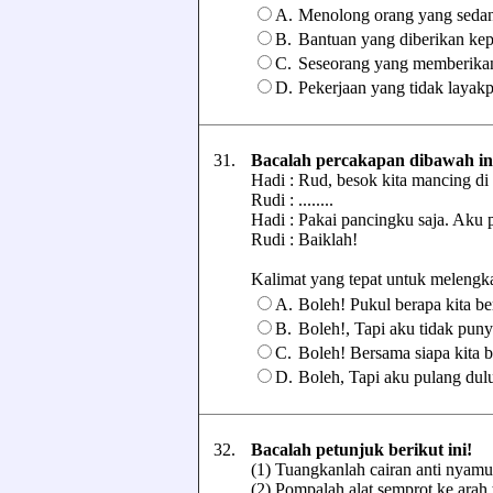
A.
Menolong orang yang sedang
B.
Bantuan yang diberikan kep
C.
Seseorang yang memberikan 
D.
Pekerjaan yang tidak layak
31.
Bacalah percakapan dibawah in
Hadi : Rud, besok kita mancing di
Rudi : ........
Hadi : Pakai pancingku saja. Aku 
Rudi : Baiklah!
Kalimat yang tepat untuk melengkapi
A.
Boleh! Pukul berapa kita b
B.
Boleh!, Tapi aku tidak pun
C.
Boleh! Bersama siapa kita 
D.
Boleh, Tapi aku pulang dul
32.
Bacalah petunjuk berikut ini!
(1) Tuangkanlah cairan anti nyamu
(2) Pompalah alat semprot ke ara