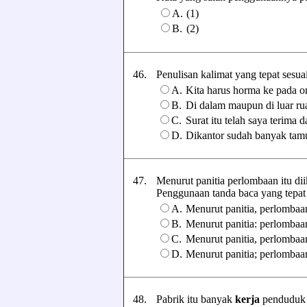
A.
(1)
B.
(2)
46.
Penulisan kalimat yang tepat sesuai
A.
Kita harus horma ke pada or
B.
Di dalam maupun di luar ru
C.
Surat itu telah saya terima 
D.
Dikantor sudah banyak ta
47.
Menurut panitia perlombaan itu di
Penggunaan tanda baca yang tepat p
A.
Menurut panitia, perlombaan
B.
Menurut panitia: perlombaan
C.
Menurut panitia, perlombaan
D.
Menurut panitia; perlombaan
48.
Pabrik itu banyak
kerja
penduduk d