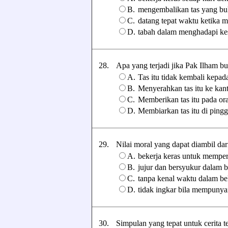
B.
mengembalikan tas yang bu
C.
datang tepat waktu ketika m
D.
tabah dalam menghadapi kes
28.
Apa yang terjadi jika Pak Ilham b
A.
Tas itu tidak kembali kepad
B.
Menyerahkan tas itu ke kanto
C.
Memberikan tas itu pada ora
D.
Membiarkan tas itu di pinggi
29.
Nilai moral yang dapat diambil dari 
A.
bekerja keras untuk mempe
B.
jujur dan bersyukur dalam b
C.
tanpa kenal waktu dalam be
D.
tidak ingkar bila mempunyai
30.
Simpulan yang tepat untuk cerita ter