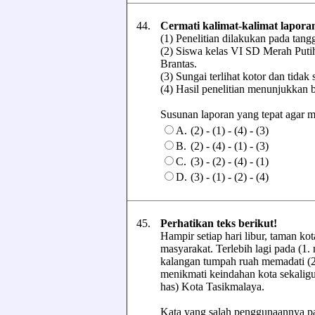
44.
Cermati kalimat-kalimat laporan
(1) Penelitian dilakukan pada tang
(2) Siswa kelas VI SD Merah Puti
Brantas.
(3) Sungai terlihat kotor dan tidak
(4) Hasil penelitian menunjukkan 
Susunan laporan yang tepat agar men
A.
(2) - (1) - (4) - (3)
B.
(2) - (4) - (1) - (3)
C.
(3) - (2) - (4) - (1)
D.
(3) - (1) - (2) - (4)
45.
Perhatikan teks berikut!
Hampir setiap hari libur, taman ko
masyarakat. Terlebih lagi pada (1.
kalangan tumpah ruah memadati (2.
menikmati keindahan kota sekaligu
has) Kota Tasikmalaya.
Kata yang salah penggunaannya pada