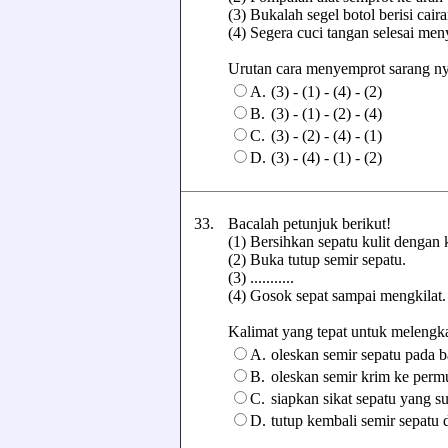
(3) Bukalah segel botol berisi cai
(4) Segera cuci tangan selesai me
Urutan cara menyemprot sarang nyam
A.
(3) - (1) - (4) - (2)
B.
(3) - (1) - (2) - (4)
C.
(3) - (2) - (4) - (1)
D.
(3) - (4) - (1) - (2)
33.
Bacalah petunjuk berikut!
(1) Bersihkan sepatu kulit dengan k
(2) Buka tutup semir sepatu.
(3) ...........
(4) Gosok sepat sampai mengkilat.
Kalimat yang tepat untuk melengkapi
A.
oleskan semir sepatu pada 
B.
oleskan semir krim ke perm
C.
siapkan sikat sepatu yang s
D.
tutup kembali semir sepatu 