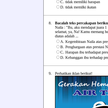
C.
tidak memiliki harapan
D.
tidak memilki ikatan
8.
Bacalah teks percakapan beriku
Naila : "Bu, aku mendapat juara 1 
selamat, ya, Na! Kamu memang he
diatas adalah ...
A.
Kegembiraan Naila atas pres
B.
Penghargaan atas prestasi N
C.
Harapan ibu terhadapat prest
D.
Kebanggan ibu terhadap pres
9.
Perhatikan iklan berikut!