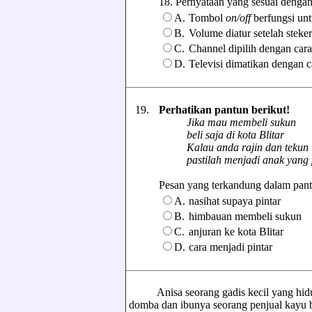
18. Pernyataan yang sesuai dengan 
A.
Tombol
on/off
berfungsi unt
B.
Volume diatur setelah stek
C.
Channel dipilih dengan car
D.
Televisi dimatikan dengan c
19.
Perhatikan pantun berikut!
Jika mau membeli sukun
beli saja di kota Blitar
Kalau anda rajin dan tekun
pastilah menjadi anak yang p
Pesan yang terkandung dalam pantun 
A.
nasihat supaya pintar
B.
himbauan membeli sukun
C.
anjuran ke kota Blitar
D.
cara menjadi pintar
Anisa seorang gadis kecil yang hidup
domba dan ibunya seorang penjual kayu b