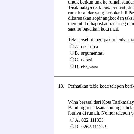
untuk berkunjung ke rumah sauda
Tasikmalaya naik bus, berhenti di
rumah saudar yang berlokasi di Pa
dikarenakan sopir angkot dan tak
menuntut dihapuskan izin ojeg dan 
saat itu bagaikan kota mati.
Teks tersebut merupakan jenis paragr
A.
deskripsi
B.
argumentasi
C.
narasi
D.
eksposisi
13.
Perhatikan table kode telepon beri
Wina berasal dari Kota Tasikmalay
Bandung melaksanakan tugas bela
ibunya di rumah. Nomor telepon yan
A.
022-111333
B.
0262-111333