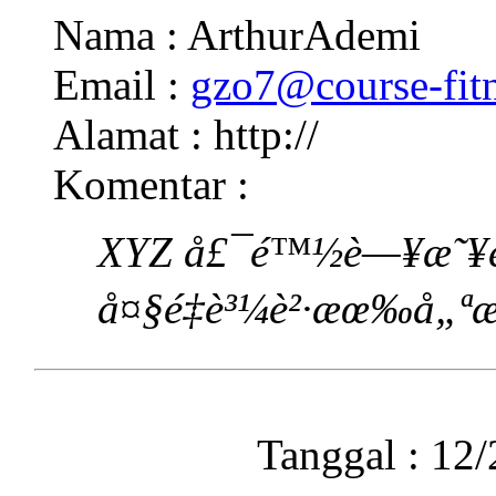
Nama : ArthurAdemi
Email :
gzo7@course-fit
Alamat : http://
Komentar :
XYZ å£¯é™½è—¥æ˜¥è
å¤§é‡è³¼è²·æœ‰å„ªæƒ
Tanggal : 12