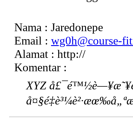
Nama : Jaredonepe
Email :
wg0h@course-fit
Alamat : http://
Komentar :
XYZ å£¯é™½è—¥æ˜¥è
å¤§é‡è³¼è²·æœ‰å„ªæƒ