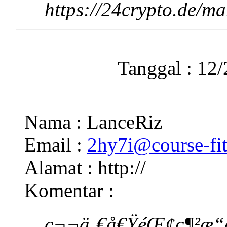
https://24crypto.de/ma
Tanggal : 12
Nama : LanceRiz
Email :
2hy7i@course-fi
Alamat : http://
Komentar :
ç¬¬ä¸€å€ŸéŒ¢ç¶²æ