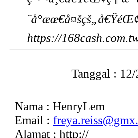
¨å°æœ€å¤šçš„å€ŸéŒ¢
https://168cash.com.t
Tanggal : 12
Nama : HenryLem
Email :
freya.reiss@gmx
Alamat : http://