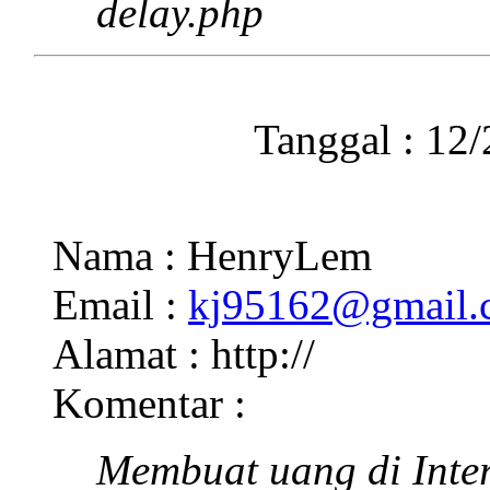
delay.php
Tanggal : 12
Nama : HenryLem
Email :
kj95162@gmail.
Alamat : http://
Komentar :
Membuat uang di Inter