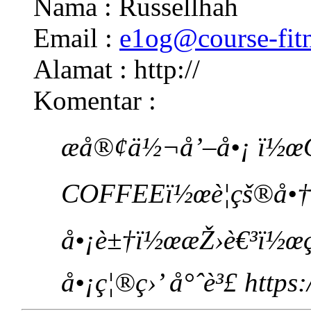
Nama : Russellhah
Email :
e1og@course-fit
Alamat : http://
Komentar :
æ­å®¢ä½¬å’–å•¡ ï½
COFFEEï½œè¦çš®å•
å•¡è±†ï½œæŽ›è€³ï½œç
å•¡ç¦®ç›’ å°ˆè³£ https: