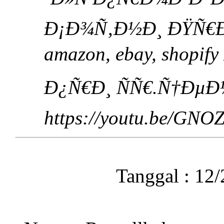
Ð¡Ð¾Ñ‚Ð½Ð¸ ÐŸÑ€Ð
amazon, ebay, shopif
Ð¿Ñ€Ð¸ ÑÑ€.Ñ†ÐµÐ
https://youtu.be/GN
Tanggal : 12