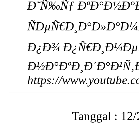
Ð˜Ñ‰Ñƒ ÐºÐ°Ð½Ð°Ð
ÑÐµÑ€Ð¸Ð°Ð»Ð°Ð¼
Ð¿Ð¾ Ð¿Ñ€Ð¸Ð¼ÐµÑ
Ð½Ð°ÐºÐ¸Ð´Ð°Ð¹Ñ‚
https://www.youtube
Tanggal : 12