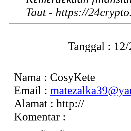
Taut - https://24crypt
Tanggal : 12
Nama : CosyKete
Email :
matezalka39@ya
Alamat : http://
Komentar :